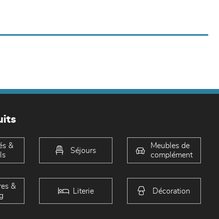
its
és &
Meubles de
Séjours
ls
complément
es &
Literie
Décoration
g