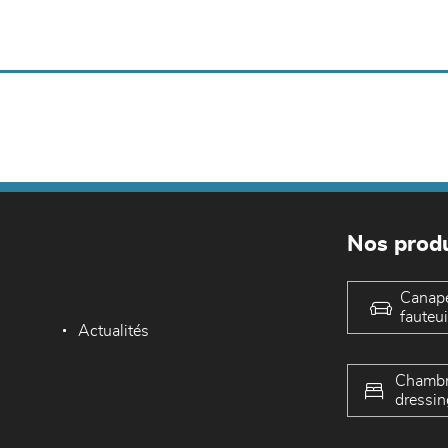
Nos produ
Canap
fauteui
Actualités
Chambr
dressin