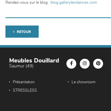
Rendez-vous sur le blog :
blog.gallerytendances.com
RETOUR
Meubles Douillard
Saumur (49)
Présentation
Le showroom
STRESSLESS