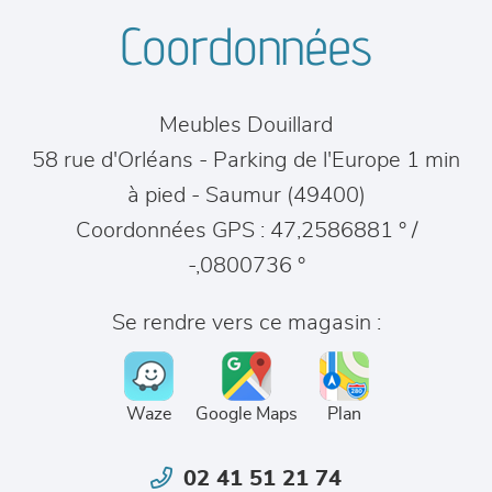
Coordonnées
Meubles Douillard
58 rue d'Orléans - Parking de l'Europe 1 min
à pied
-
Saumur
(
49400
)
Coordonnées GPS : 47,2586881 ° /
-,0800736 °
Se rendre vers ce magasin :
Waze
Google Maps
Plan
02 41 51 21 74