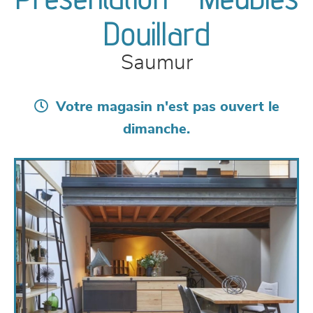
canapés et fauteuils
Douillard
séjours
Saumur
meubles de complément
Votre magasin n'est pas ouvert le
chambres et dressing
dimanche.
literie
décoration