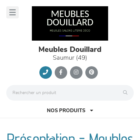
Panneau de gestion des cookies
lose
nu
Meubles Douillard
Saumur (49)
NOS PRODUITS
Présentation - Meubles