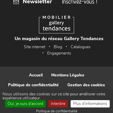
Inscrivez-vous !
Newsletter
Un magasin du réseau Gallery Tendances
Site internet
Blog
Catalogues
Engagements
Accueil
Mentions Légales
Politique de confidentialité
Gestion des cookies
Nous utilisons des cookies sur ce site pour améliorer votre
Contact
expérience utilisateur.
Oui, je suis d'accord
Interdire
Plus d'informations
Réalisé par WEB Enseignes
Politique de confidentialité