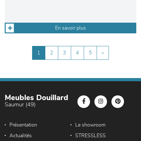
En savoir plus
1
2
3
4
5
»
Meubles Douillard
Saumur (49)
Présentation
Le showroom
Actualités
STRESSLESS