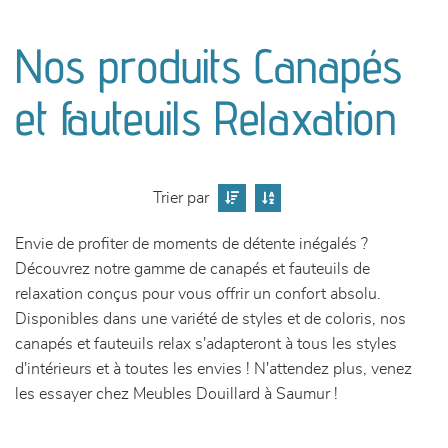
canapés et fauteuils
Nos produits Canapés
séjours
et fauteuils Relaxation
meubles de complément
chambres et dressing
Trier par
literie
Envie de profiter de moments de détente inégalés ?
Découvrez notre gamme de canapés et fauteuils de
décoration
relaxation conçus pour vous offrir un confort absolu.
Disponibles dans une variété de styles et de coloris, nos
canapés et fauteuils relax s'adapteront à tous les styles
d'intérieurs et à toutes les envies ! N'attendez plus, venez
les essayer chez Meubles Douillard à Saumur !