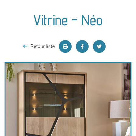
canapés et fauteuils
Vitrine - Néo
séjours
meubles de complément
Retour liste
chambres et dressing
literie
décoration