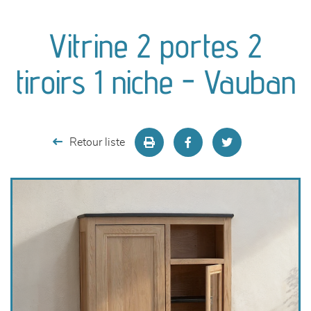
canapés et fauteuils
Vitrine 2 portes 2
séjours
tiroirs 1 niche - Vauban
meubles de complément
chambres et dressing
Retour liste
literie
décoration