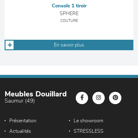
Console 1 tiroir
SPHERE
COUTURE
En savoir plus
Meubles Douillard
Saumur (49)
Présentation
Le showroom
Actualités
STRESSLESS