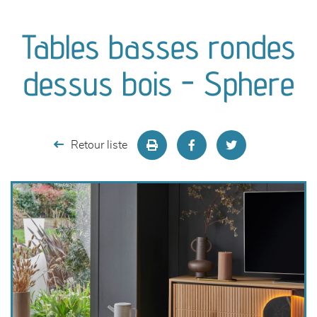
canapés et fauteuils
Tables basses rondes
séjours
dessus bois - Sphere
meubles de complément
chambres et dressing
Retour liste
literie
décoration