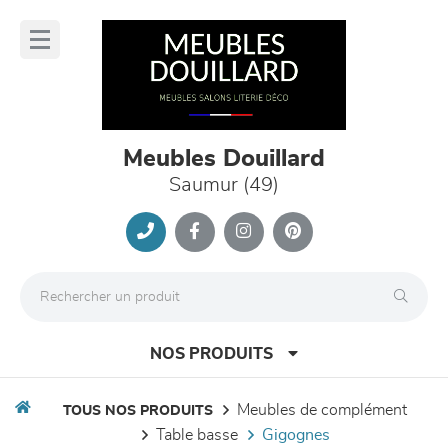
Panneau de gestion des cookies
lose
nu
Meubles Douillard
Saumur (49)
NOS PRODUITS
meubles de complément
TOUS NOS PRODUITS
table basse
gigognes