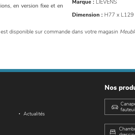
Marque :
LIEVENS
ons, en version fixe et en
Dimension :
H77 x L129
l est disponible sur commande dans votre magasin
Meuble
Nos produ
Canap
fauteui
Actualités
Chambr
dressin