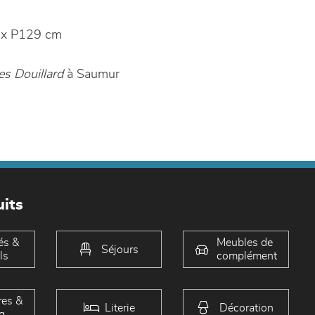
 x P129 cm
s Douillard
à Saumur
its
és &
Meubles de
Séjours
ls
complément
es &
Literie
Décoration
g