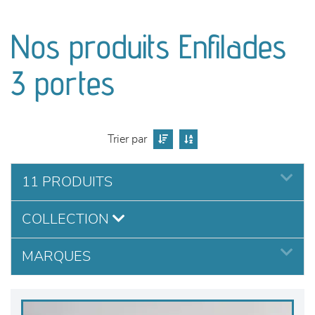
canapés et fauteuils
Nos produits Enfilades
séjours
3 portes
meubles de complément
chambres et dressing
Trier par
literie
11 PRODUITS
décoration
COLLECTION
MARQUES