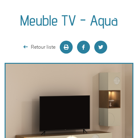
canapés et fauteuils
Meuble TV - Aqua
séjours
meubles de complément
Retour liste
chambres et dressing
literie
décoration