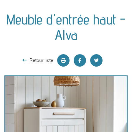
canapés et fauteuils
Meuble d'entrée haut -
séjours
Alva
meubles de complément
chambres et dressing
Retour liste
literie
décoration