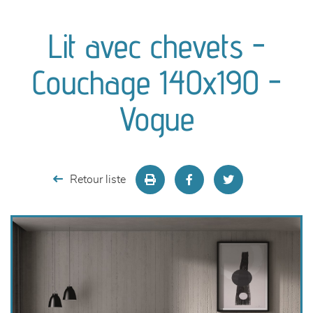
canapés et fauteuils
Lit avec chevets -
séjours
Couchage 140x190 -
meubles de complément
Vogue
chambres et dressing
literie
Retour liste
décoration