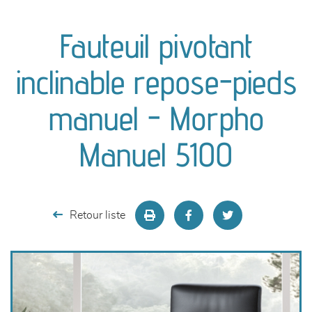
canapés et fauteuils
Fauteuil pivotant
séjours
inclinable repose-pieds
meubles de complément
manuel - Morpho
chambres et dressing
Manuel 5100
literie
décoration
Retour liste