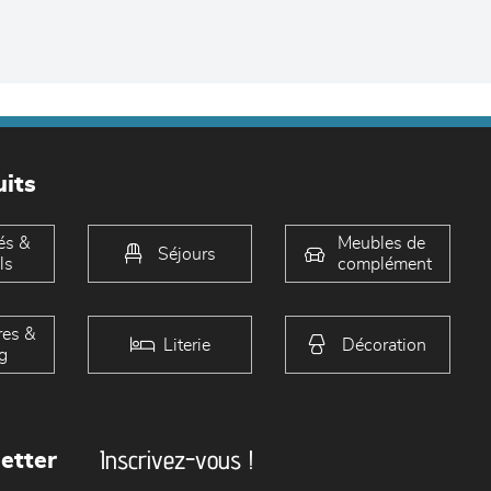
its
és &
Meubles de
Séjours
ls
complément
es &
Literie
Décoration
g
Inscrivez-vous !
etter