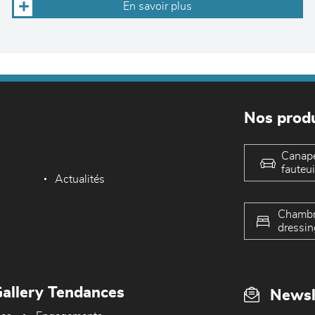
En savoir plus
Nos produ
Canap
fauteui
Actualités
Chambr
dressin
allery Tendances
Newsl