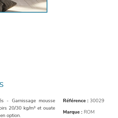
s
rés - Garnissage mousse
Référence :
30029
doirs 20/30 kg/m³ et ouate
Marque :
ROM
 en option.