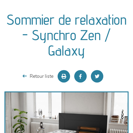
canapés et fauteuils
Sommier de relaxation
séjours
- Synchro Zen /
meubles de complément
Galaxy
chambres et dressing
literie
Retour liste
décoration