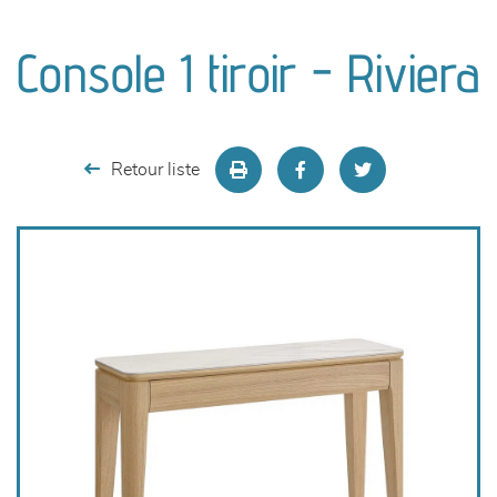
canapés et fauteuils
Console 1 tiroir - Riviera
séjours
meubles de complément
Retour liste
chambres et dressing
literie
décoration