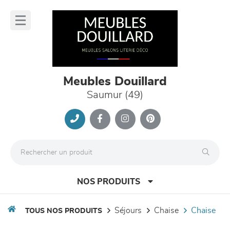
Panneau de gestion des cookies
lose
nu
Meubles Douillard
Saumur (49)
NOS PRODUITS
séjours
chaise
chaise
TOUS NOS PRODUITS