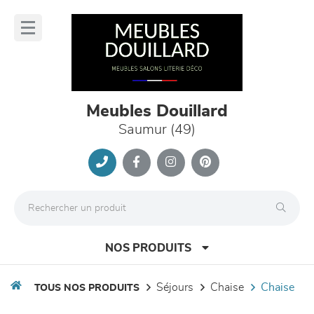
Panneau de gestion des cookies
lose
nu
Meubles Douillard
Saumur (49)
NOS PRODUITS
séjours
chaise
chaise
TOUS NOS PRODUITS