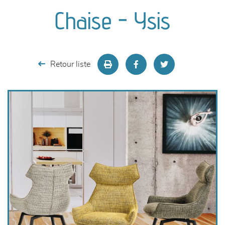
canapés et fauteuils
Chaise - Ysis
séjours
meubles de complément
Retour liste
chambres et dressing
literie
décoration