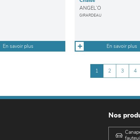
Chaise
ANGEL’O
GIRARDEAU
En savoir plus
En savoir plus
1
2
3
4
Nos produ
Canap
fauteui