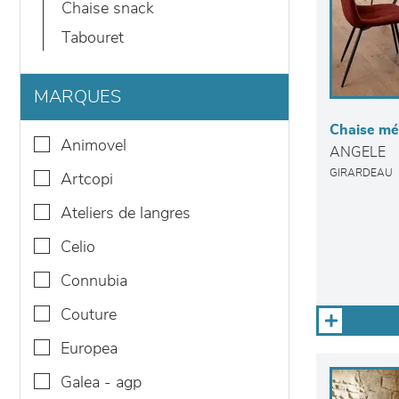
chaise snack
tabouret
MARQUES
Chaise mé
animovel
ANGELE
GIRARDEAU
artcopi
ateliers de langres
celio
connubia
couture
europea
galea - agp