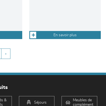
En savoir plus
»
its
és &
Meubles de
Séjours
ls
complément