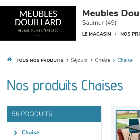
Panneau de gestion des cookies
Meubles Doui
Saumur (49)
LE MAGASIN
NOS PR
séjours
chaise
chaise
TOUS NOS PRODUITS
Nos produits Chaises
56 PRODUITS
chaise