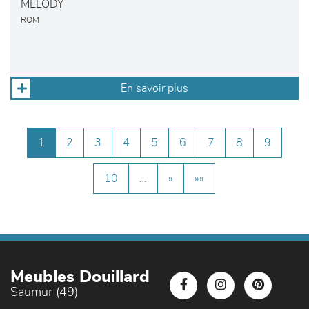
MELODY
ROM
En savoir plus
1
2
3
4
5
6
7
8
9
10
…
»
»»
Meubles Douillard
Saumur (49)