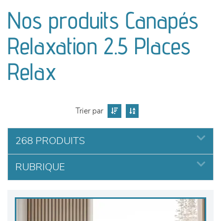
canapés et fauteuils
Nos produits Canapés
séjours
Relaxation 2.5 Places
meubles de complément
Relax
chambres et dressing
Trier par
literie
268 PRODUITS
décoration
RUBRIQUE