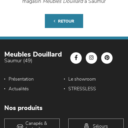
magasin
Meubles Douillard
à Saumur
RETOUR
Meubles Douillard
Saumur (49)
Présentation
Le showroom
Actualités
STRESSLESS
Nos produits
Canapés &
Séjours