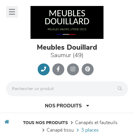
Panneau de gestion des cookies
lose
nu
Meubles Douillard
Saumur (49)
NOS PRODUITS
canapés et fauteuils
TOUS NOS PRODUITS
canapé tissu
3 places