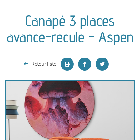
canapés et fauteuils
Canapé 3 places
séjours
avance-recule - Aspen
meubles de complément
chambres et dressing
Retour liste
literie
décoration