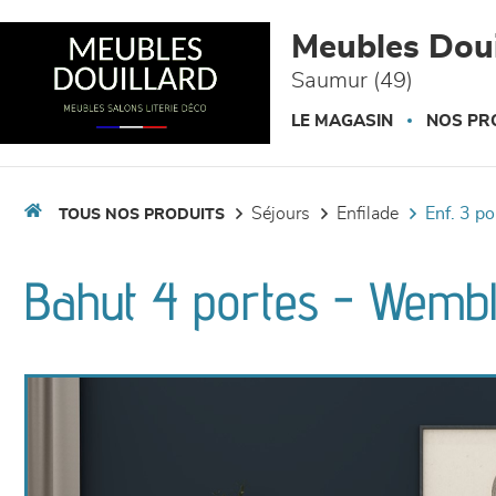
Panneau de gestion des cookies
Meubles Doui
Saumur (49)
LE MAGASIN
NOS PR
séjours
enfilade
enf. 3 p
TOUS NOS PRODUITS
Bahut 4 portes - Wemb