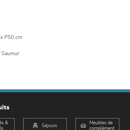
x P50 cm
 Saumur
its
és &
Meubles de
Séjours
ls
complément