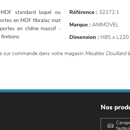
n MDF standard laqué ou
Référence :
32272.1
ortes en MDF fibralac mat
Marque :
ANIMOVEL
 portes en chêne massif -
finitions
Dimension :
H85 x L220 
le sur commande dans votre magasin
Meubles Douillard
à
Nos produ
Canap
fauteui