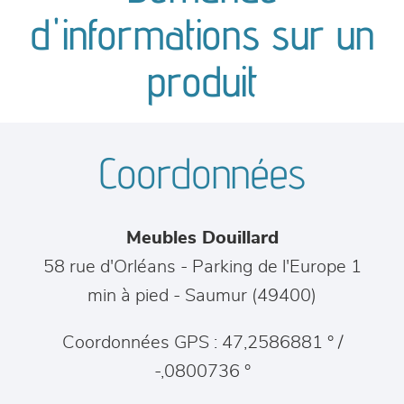
canapés et fauteuils
d'informations sur un
séjours
produit
meubles de complément
Coordonnées
chambres et dressing
literie
Meubles Douillard
décoration
58 rue d'Orléans - Parking de l'Europe 1
min à pied
-
Saumur
(
49400
)
Coordonnées GPS : 47,2586881 ° /
-,0800736 °