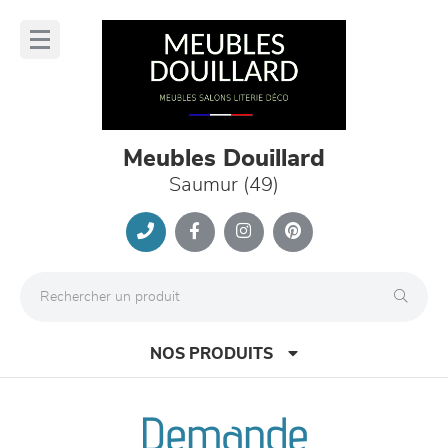
Panneau de gestion des cookies
lose
nu
Meubles Douillard
Saumur (49)
NOS PRODUITS
Demande