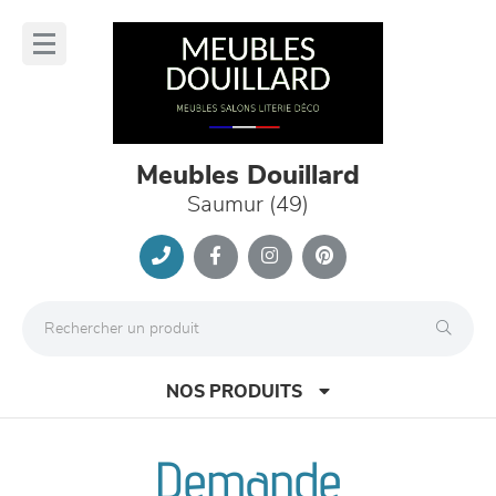
Panneau de gestion des cookies
lose
nu
Meubles Douillard
Saumur (49)
NOS PRODUITS
Demande