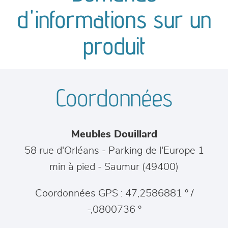
canapés et fauteuils
d'informations sur un
séjours
produit
meubles de complément
Coordonnées
chambres et dressing
literie
Meubles Douillard
décoration
58 rue d'Orléans - Parking de l'Europe 1
min à pied
-
Saumur
(
49400
)
Coordonnées GPS : 47,2586881 ° /
-,0800736 °