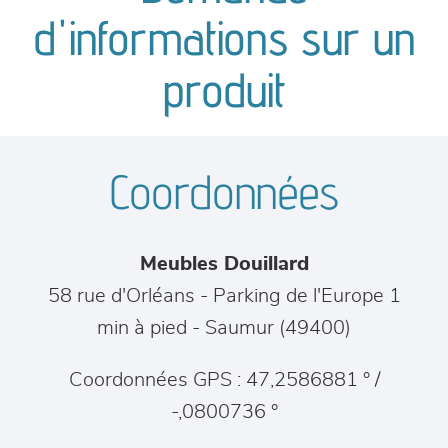
canapés et fauteuils
d'informations sur un
séjours
produit
meubles de complément
Coordonnées
chambres et dressing
literie
Meubles Douillard
décoration
58 rue d'Orléans - Parking de l'Europe 1
min à pied
-
Saumur
(
49400
)
Coordonnées GPS : 47,2586881 ° /
-,0800736 °