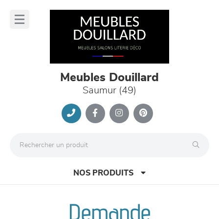
Panneau de gestion des cookies
lose
nu
Meubles Douillard
Saumur (49)
NOS PRODUITS
Demande