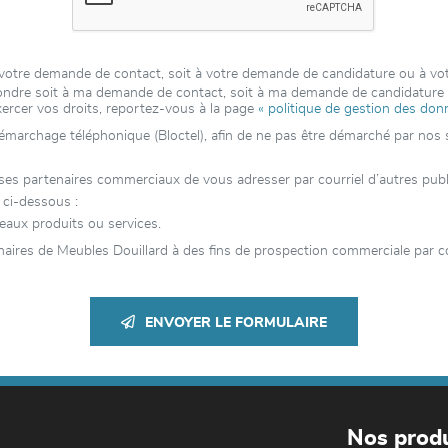
 à votre demande de contact, soit à votre demande de candidature ou à v
épondre soit à ma demande de contact, soit à ma demande de candidatur
xercer vos droits, reportez-vous à la page
« politique de gestion des don
 démarchage téléphonique (Bloctel), afin de ne pas être démarché par nos se
 partenaires commerciaux de vous adresser par courriel d’autres publici
 ci-dessous :
eaux produits ou services.
aires de Meubles Douillard à des fins de prospection commerciale par co
ENVOYER LE FORMULAIRE
Nos produ