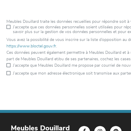
Meubles Douillard traite les données recueillies pour répondre soit
J’accepte que ces données personnelles soient utilisées pour r
savoir plus sur la gestion de vos données personnelles et pour e
Vous avez la possibilité de vous inscrire sur la liste d’opposition au
https://www.bloctel.gouv.fr
.
Ces données peuvent également permettre à Meubles Douillard et à ses
part de Meubles Douillard et/ou de ses partenaires, cochez les cases
J’accepte que Meubles Douillard me propose par courriel de nouv
J’accepte que mon adresse électronique soit transmise aux parten
Meubles Douillard