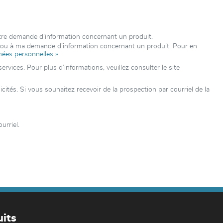
otre demande d’information concernant un produit.
e ou à ma demande d’information concernant un produit. Pour en
nées personnelles »
rvices. Pour plus d’informations, veuillez consulter le site
tés. Si vous souhaitez recevoir de la prospection par courriel de la
urriel.
its