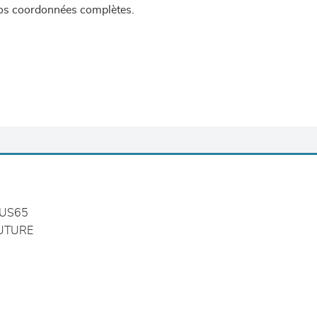
 vos coordonnées complètes.
US65
UTURE