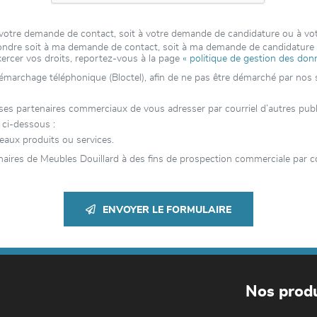
 à votre demande de contact, soit à votre demande de candidature ou à v
épondre soit à ma demande de contact, soit à ma demande de candidatur
xercer vos droits, reportez-vous à la page
« politique de gestion des don
 démarchage téléphonique (Bloctel), afin de ne pas être démarché par nos se
 partenaires commerciaux de vous adresser par courriel d’autres publici
 ci-dessous :
eaux produits ou services.
aires de Meubles Douillard à des fins de prospection commerciale par co
ENVOYER LE FORMULAIRE
Nos produ