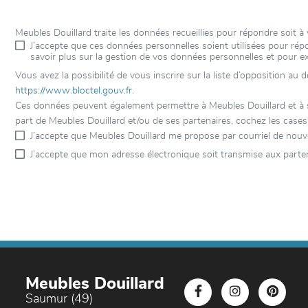
Meubles Douillard traite les données recueillies pour répondre soit
J’accepte que ces données personnelles soient utilisées pour r
savoir plus sur la gestion de vos données personnelles et pour e
Vous avez la possibilité de vous inscrire sur la liste d’opposition au
https://www.bloctel.gouv.fr
.
Ces données peuvent également permettre à Meubles Douillard et à ses
part de Meubles Douillard et/ou de ses partenaires, cochez les cases
J’accepte que Meubles Douillard me propose par courriel de nouv
J’accepte que mon adresse électronique soit transmise aux parten
Meubles Douillard
Saumur (49)