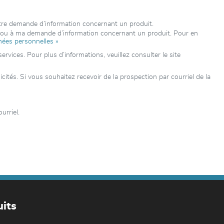
otre demande d’information concernant un produit.
e ou à ma demande d’information concernant un produit. Pour en
nées personnelles »
rvices. Pour plus d’informations, veuillez consulter le site
tés. Si vous souhaitez recevoir de la prospection par courriel de la
urriel.
its