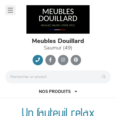
Panneau de gestion des cookies
lose
nu
Meubles Douillard
Saumur (49)
NOS PRODUITS
Un fauteuil relax