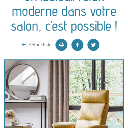
canapés et fauteuils
moderne dans votre
séjours
salon, c’est possible !
meubles de complément
Retour liste
chambres et dressing
literie
décoration