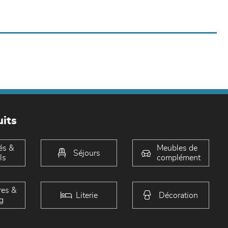
its
és &
Meubles de
Séjours
ls
complément
es &
Literie
Décoration
g