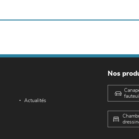
Nos produ
Canap
fauteui
Actualités
Chambr
dressin