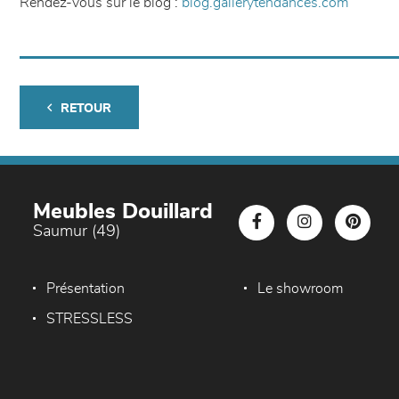
Rendez-vous sur le blog :
blog.gallerytendances.com
RETOUR
Meubles Douillard
Saumur (49)
Présentation
Le showroom
STRESSLESS