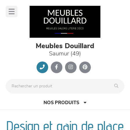
Panneau de gestion des cookies
lose
nu
Meubles Douillard
Saumur (49)
NOS PRODUITS
Design et gain de place