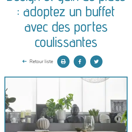
canapés et fauteuils
: adoptez un buffet
séjours
avec des portes
meubles de complément
coulissantes
chambres et dressing
Retour liste
literie
décoration