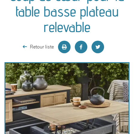
canapés et fauteuils
table basse plateau
séjours
relevable
meubles de complément
Retour liste
chambres et dressing
literie
décoration