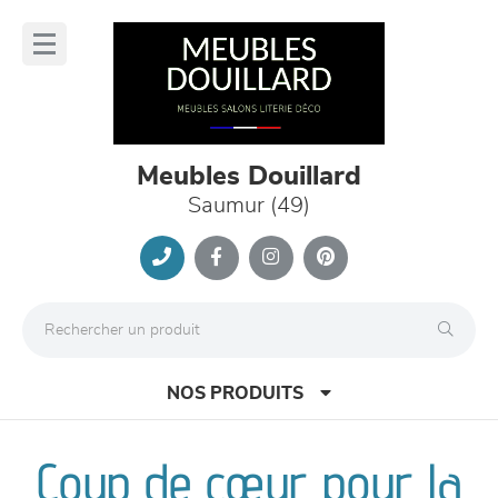
Panneau de gestion des cookies
lose
nu
Meubles Douillard
Saumur (49)
NOS PRODUITS
Coup de cœur pour la